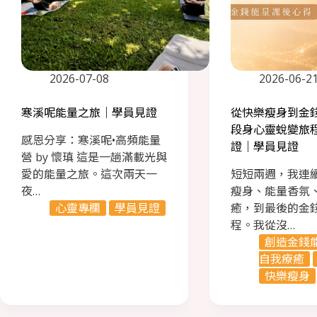
2026-07-08
2026-06-2
寒溪呢能量之旅｜學員見證
從快樂瘦身到金
段身心靈蛻變旅
感恩分享：寒溪呢•高頻能量
證｜學員見證
營 by 懷瑱 這是一趟滿載光與
愛的能量之旅。這次兩天一
短短兩週，我連
夜…
瘦身、能量香氛
心靈專欄
學員見證
癒，到最後的金
程。我從沒…
創造金錢
自我療癒
快樂瘦身