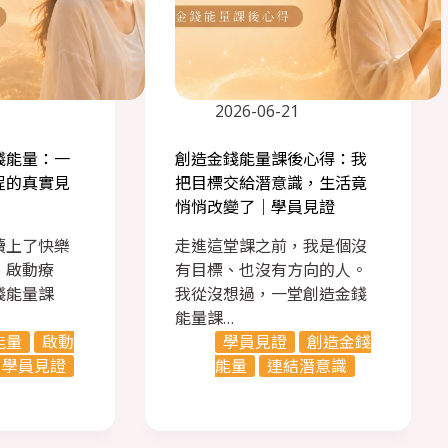
1
2026-06-21
錢能量：一
創造金錢能量課後心得：我
程的真實見
把目標交給潛意識，生活竟
悄悄改變了｜學員見證
續上了快樂
走進這堂課之前，我是個沒
、啟動療
有目標、也沒有方向的人。
錢能量課
我從沒想過，一堂創造金錢
能量課…
能量
啟動
學員見證
創造金錢
學員見證
能量
連結潛意識